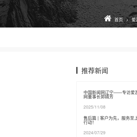
首页
爱
推荐新闻
中国新闻网辽宁——专访爱
网董事长郭婧芳
2025/11/08
售后篇 | 客户为先，服务
行动！
2024/07/29