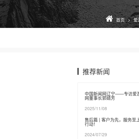
首页
爱
推荐新闻
中国新闻网辽宁——专访爱
网董事长郭婧芳
2025/11/08
售后篇 | 客户为先，服务
行动！
2024/07/29